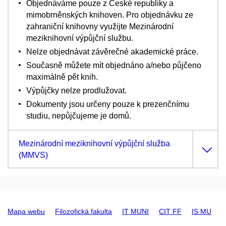
Objednáváme pouze z České republiky a
mimobrněnských knihoven. Pro objednávku ze
zahraniční knihovny využijte Mezinárodní
meziknihovní výpůjční službu.
Nelze objednávat závěrečné akademické práce.
Současně můžete mít objednáno a/nebo půjčeno
maximálně pět knih.
Výpůjčky nelze prodlužovat.
Dokumenty jsou určeny pouze k prezenčnímu
studiu, nepůjčujeme je domů.
Mezinárodní meziknihovní výpůjční služba
(MMVS)
Mapa webu
Filozofická fakulta
IT MUNI
CIT FF
IS MU