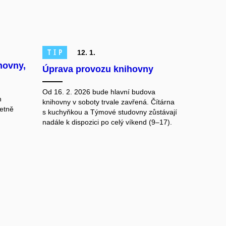
TIP
12. 1.
hovny,
Úprava provozu knihovny
Od 16. 2. 2026 bude hlavní budova
h
knihovny v soboty trvale zavřená. Čítárna
četně
s kuchyňkou a Týmové studovny zůstávají
nadále k dispozici po celý víkend (9–17).