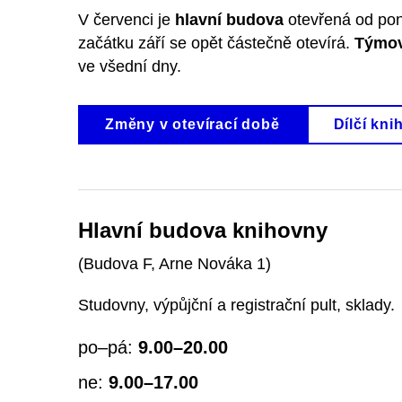
V červenci je
hlavní budova
otevřená od pond
začátku září se opět částečně otevírá.
Týmov
ve všední dny.
Změny v otevírací době
Dílčí kn
Hlavní budova knihovny
(Budova F, Arne Nováka 1)
Studovny, výpůjční a registrační pult, sklady.
po–pá:
9.00–20.00
ne:
9.00–17.00