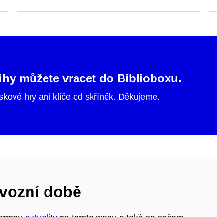
hy můžete vracet do Biblioboxu.
kové hry ani klíče od skříněk. Děkujeme.
vozní době