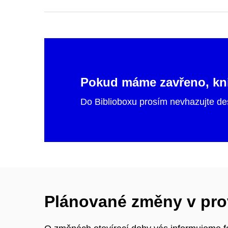
Pokud máme zavřeno, kni
Do Biblioboxu prosím nevhazujte des
Plánované změny v pro