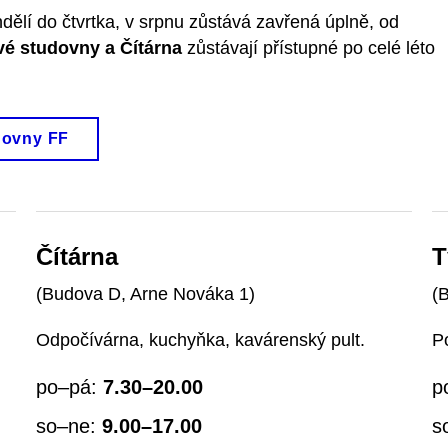
ělí do čtvrtka, v srpnu zůstává zavřená úplně, od
é studovny a Čítárna
zůstávají přístupné po celé léto
ihovny FF
Čítárna
T
(Budova D, Arne Nováka 1)
(
Odpočívárna, kuchyňka, kavárenský pult.
P
po–pá:
7.30–20.00
p
so–ne:
9.00–17.00
s