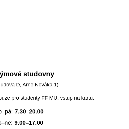
ýmové studovny
Budova D, Arne Nováka 1)
ouze pro studenty FF MU, vstup na kartu.
o–pá:
7.30–20.00
o–ne:
9.00–17.00