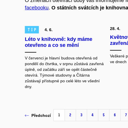
O změnách otevírací doby vás informujeme 
facebooku
.
O státních svátcích je knihovn
28. 4.
TIP
4. 6.
Květno
Léto v knihovně: kdy máme
zavřen
otevřeno a co se mění
Veškeré p
V červenci je hlavní budova otevřená od
ve dnech 
pondělí do čtvrtka, v srpnu zůstává zavřená
úplně, od začátku září se opět částečně
otevírá. Týmové studovny a Čítárna
zůstávají přístupné po celé léto ve všední
dny.
1
2
3
4
5
6
7
Předchozí