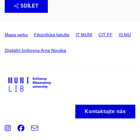
SDÍLET
Mapa webu
Filozofická fakulta
IT MUNI
CIT FF
IS MU
Digitální knihovna Arna Nováka
Kontaktujte nás
Instagram
Facebook
e-
Email
mail