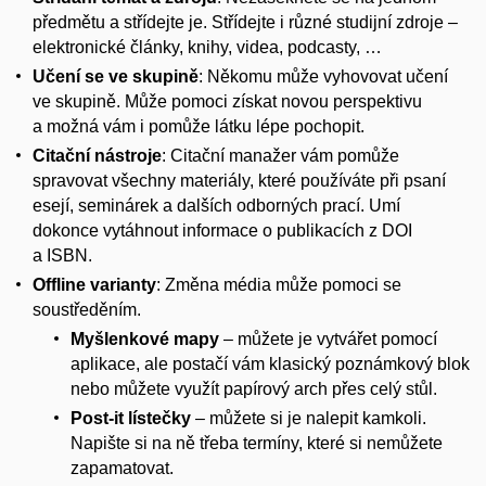
předmětu a střídejte je. Střídejte i různé studijní zdroje –
elektronické články, knihy, videa, podcasty, …
Učení se ve skupině
: Někomu může vyhovovat učení
ve skupině. Může pomoci získat novou perspektivu
a možná vám i pomůže látku lépe pochopit.
Citační nástroje
: Citační manažer vám pomůže
spravovat všechny materiály, které používáte při psaní
esejí, seminárek a dalších odborných prací. Umí
dokonce vytáhnout informace o publikacích z DOI
a ISBN.
Offline varianty
: Změna média může pomoci se
soustředěním.
Myšlenkové mapy
– můžete je vytvářet pomocí
aplikace, ale postačí vám klasický poznámkový blok
nebo můžete využít papírový arch přes celý stůl.
Post-it lístečky
– můžete si je nalepit kamkoli.
Napište si na ně třeba termíny, které si nemůžete
zapamatovat.