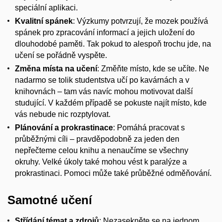
speciální aplikaci.
Kvalitní spánek
: Výzkumy potvrzují, že mozek používá
spánek pro zpracování informací a jejich uložení do
dlouhodobé paměti. Tak pokud to alespoň trochu jde, na
učení se pořádně vyspěte.
Změna místa na učení
: Změňte místo, kde se učíte. Ne
nadarmo se tolik studentstva učí po kavárnách a v
knihovnách – tam vás navíc mohou motivovat další
studující. V každém případě se pokuste najít místo, kde
vás nebude nic rozptylovat.
Plánování a prokrastinace
: Pomáhá pracovat s
průběžnými cíli – pravděpodobně za jeden den
nepřečteme celou knihu a nenaučíme se všechny
okruhy. Velké úkoly také mohou vést k paralýze a
prokrastinaci. Pomoci může také průběžné odměňování.
Samotné učení
Střídání témat a zdrojů
: Nezasekněte se na jednom