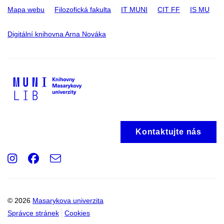
Mapa webu
Filozofická fakulta
IT MUNI
CIT FF
IS MU
Digitální knihovna Arna Nováka
Kontaktujte nás
Instagram
Facebook
e-
Email
mail
© 2026
Masarykova univerzita
Správce stránek
Cookies