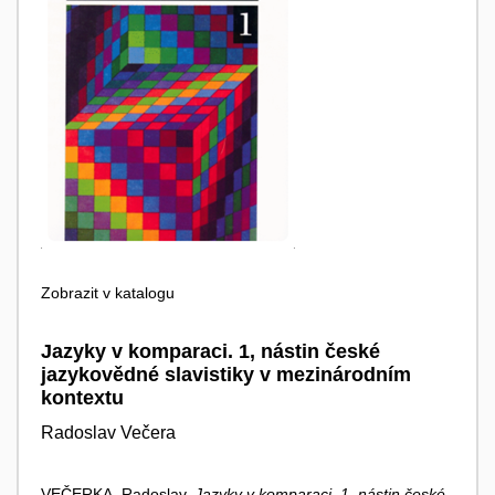
Zobrazit v katalogu
Jazyky v komparaci. 1, nástin české
jazykovědné slavistiky v mezinárodním
kontextu
Radoslav Večera
VEČERKA, Radoslav.
Jazyky v komparaci. 1, nástin české