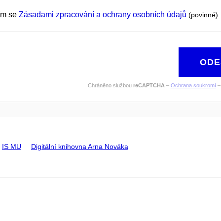
ím se
Zásadami zpracování a ochrany osobních údajů
(povinné)
ODE
Chráněno službou
reCAPTCHA
–
Ochrana soukromí
IS MU
Digitální knihovna Arna Nováka