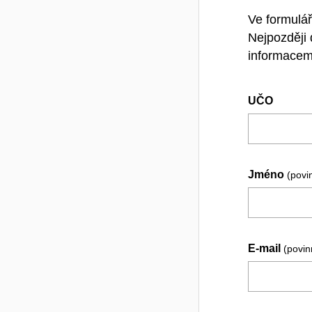
Ve formulář
Nejpozději
informacemi
UČO
Jméno
(povi
E-mail
(povi