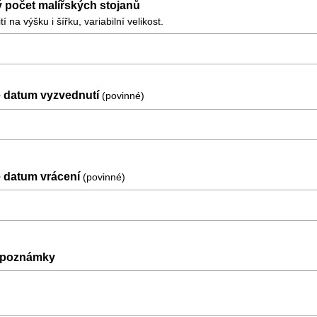
počet malířských stojanů
í na výšku i šířku, variabilní velikost.
 datum vyzvednutí
(povinné)
 datum vrácení
(povinné)
í poznámky