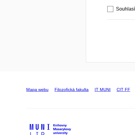
Souhlas
Mapa webu
Filozofická fakulta
IT MUNI
CIT FF