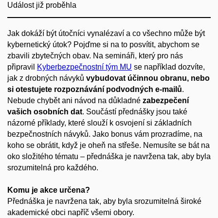
Událost již proběhla
Jak dokáží být útočníci vynalézaví a co všechno může být
kybernetický útok? Pojďme si na to posvítit, abychom se
zbavili zbytečných obav. Na semináři, který pro nás
připravil
Kyberbezpečnostní tým MU
se například dozvíte,
jak z drobných návyků
vybudovat účinnou obranu, nebo
si otestujete rozpoznávání podvodných e-mailů
.
Nebude chybět ani návod na důkladné
zabezpečení
vašich osobních dat
. Součástí přednášky jsou také
názorné příklady, které slouží k osvojení si základních
bezpečnostních návyků. Jako bonus vám prozradíme, na
koho se obrátit, když je oheň na střeše. Nemusíte se bát na
oko složitého tématu – přednáška je navržena tak, aby byla
srozumitelná pro každého.
Komu je akce určena?
Přednáška je navržena tak, aby byla srozumitelná široké
akademické obci napříč všemi obory.