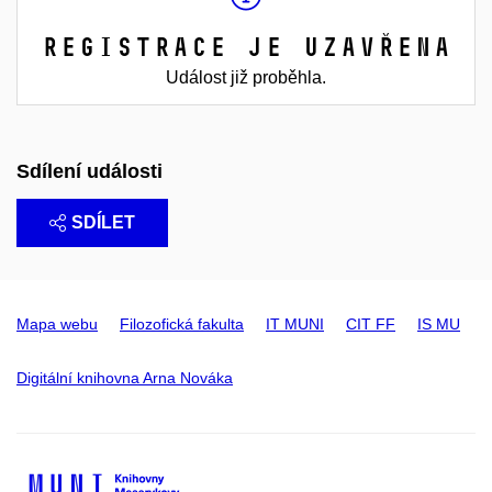
Registrace je uzavřena
Událost již proběhla.
Sdílení události
SDÍLET
Mapa webu
Filozofická fakulta
IT MUNI
CIT FF
IS MU
Digitální knihovna Arna Nováka