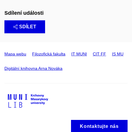
Sdílení události
SDÍLET
Mapa webu
Filozofická fakulta
IT MUNI
CIT FF
IS MU
Digitální knihovna Arna Nováka
Kontaktujte nás