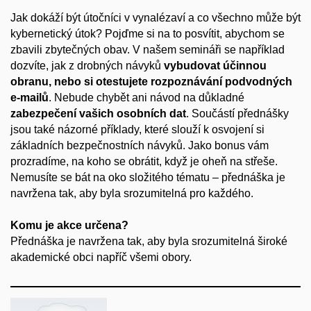
Jak dokáží být útočníci v vynalézaví a co všechno může být
kybernetický útok? Pojďme si na to posvítit, abychom se
zbavili zbytečných obav. V našem semináři se například
dozvíte, jak z drobných návyků
vybudovat účinnou
obranu, nebo si otestujete rozpoznávání podvodných
e-mailů
. Nebude chybět ani návod na důkladné
zabezpečení vašich osobních dat
. Součástí přednášky
jsou také názorné příklady, které slouží k osvojení si
základních bezpečnostních návyků. Jako bonus vám
prozradíme, na koho se obrátit, když je oheň na střeše.
Nemusíte se bát na oko složitého tématu – přednáška je
navržena tak, aby byla srozumitelná pro každého.
Komu je akce určena?
Přednáška je navržena tak, aby byla srozumitelná široké
akademické obci napříč všemi obory.