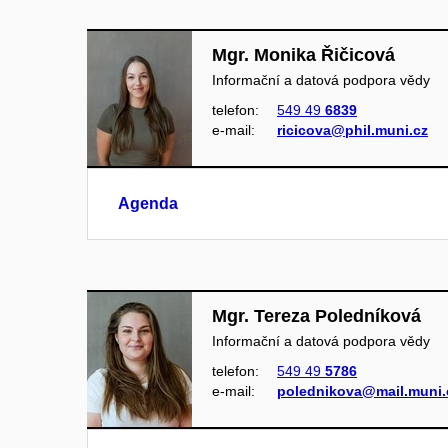
Mgr. Monika Řičicová
Informační a datová podpora vědy
telefon:
549 49
6839
e‑mail:
ricicova@phil.muni.cz
Agenda
Mgr. Tereza Poledníková
Informační a datová podpora vědy
telefon:
549 49
5786
e‑mail:
polednikova@mail.muni.