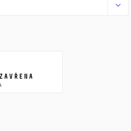
zavřena
a.