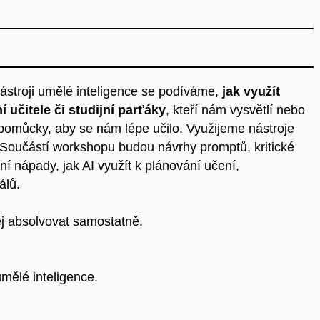
ástroji umělé inteligence se podíváme,
jak využít
učitele či studijní parťáky
, kteří nám vysvětlí nebo
í pomůcky, aby se nám lépe učilo. Využijeme nástroje
. Součástí workshopu budou návrhy promptů, kritické
ní nápady, jak AI využít k plánování učení,
álů.
ej absolvovat samostatně.
mělé inteligence.