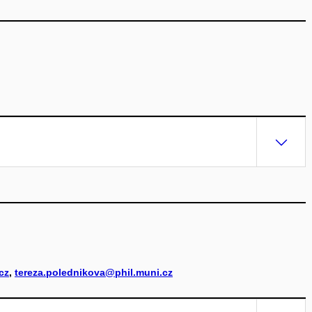
cz
,
tereza.polednikova@phil.muni.cz