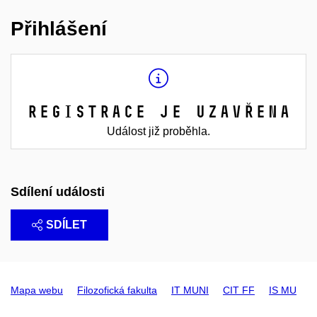
Přihlášení
Registrace je uzavřena
Událost již proběhla.
Sdílení události
SDÍLET
Mapa webu
Filozofická fakulta
IT MUNI
CIT FF
IS MU