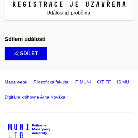
Registrace je uzavřena
Událost již proběhla.
Sdílení události
SDÍLET
Mapa webu
Filozofická fakulta
IT MUNI
CIT FF
IS MU
Digitální knihovna Arna Nováka