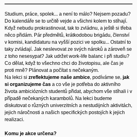
Studium, práce, spolek... a není to málo? Nejsem pozadu?
Do kalendáře se to určitě vejde a všichni kolem to stíhají.
Když nebudu prokrastinovat, tak to zvládnu, a ještě si třeba
něco přidám. Pár předmětů, krátkodobou brigádu, členství
v komisi, kandidaturu na vyšší pozici ve spolku... Ostatní to
taky zvládají. Jak neslevovat ze svých nároků a zároveň se
z toho nesesypat? Jak udržet work-life balanc i při studiu?
Co dělat, když to všechno chci do životopisu, ale čas je
proti mně? Plánovat a počítat s nečekaným.
Na lekci si
zreflektujeme naše ambice
, podíváme se,
jak
si organizujeme čas
a co vše je potřeba do aktivního
života ambiciózních studentů přidat, abychom vše stíhali i v
případě nečekaných karambolů. Na lekci budeme
diskutovat o různých univerzitních a nestudijních aktivitách,
jejich náročnosti a našich specifických postojích k jejich
realizaci.
Komu je akce určena?