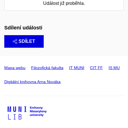
Událost již proběhla.
Sdílení události
SDÍLET
Mapa webu
Filozofická fakulta
IT MUNI
CIT FF
IS MU
Digitální knihovna Arna Nováka