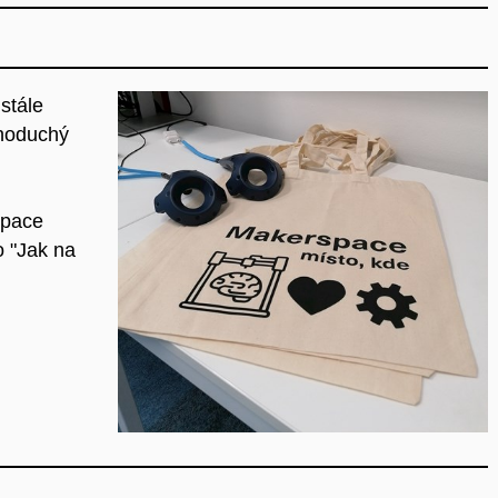
 stále
dnoduchý
space
o "Jak na