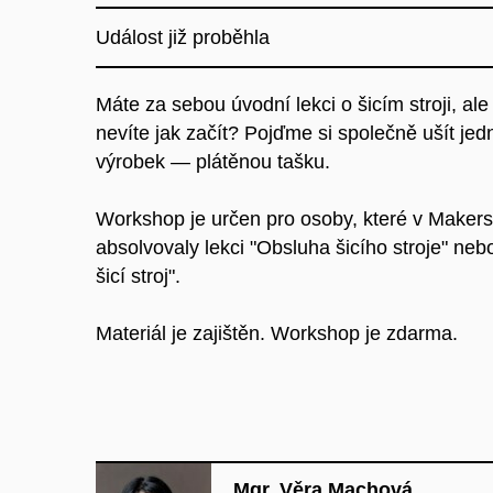
Událost již proběhla
Máte za sebou úvodní lekci o šicím stroji, ale
nevíte jak začít? Pojďme si společně ušít je
výrobek — plátěnou tašku.
Workshop je určen pro osoby, které v Maker
absolvovaly lekci "Obsluha šicího stroje" neb
šicí stroj".
Materiál je zajištěn. Workshop je zdarma.
Mgr. Věra Machová