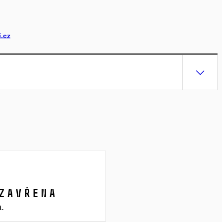
.cz
zavřena
a.