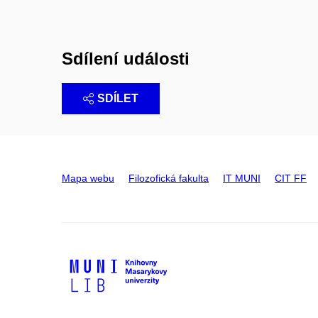
Sdílení události
SDÍLET
Mapa webu
Filozofická fakulta
IT MUNI
CIT FF