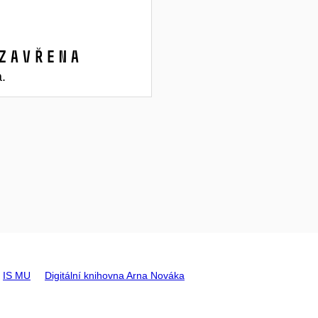
zavřena
a.
IS MU
Digitální knihovna Arna Nováka