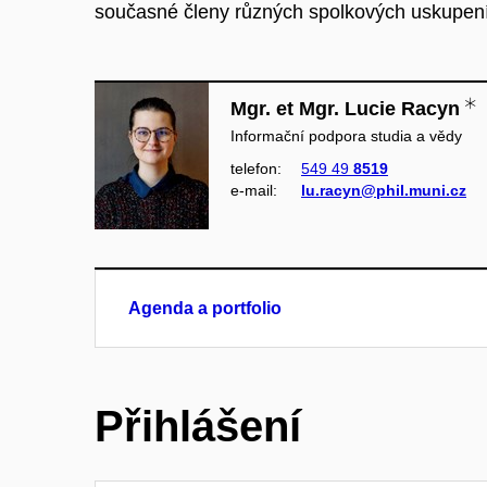
současné členy různých spolkových uskupení
Mgr. et Mgr. Lucie Racyn
Informační podpora studia a vědy
telefon:
549 49
8519
e‑mail:
lu.racyn@phil.muni.cz
Agenda a portfolio
Přihlášení