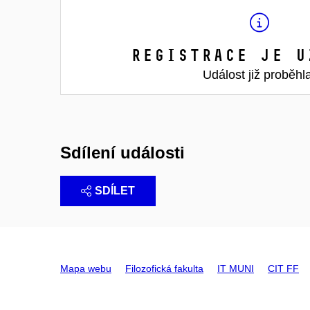
Registrace je u
Událost již proběhl
Sdílení události
SDÍLET
Mapa webu
Filozofická fakulta
IT MUNI
CIT FF