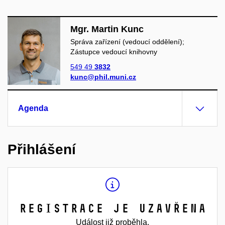
Mgr. Martin Kunc
Správa zařízení (vedoucí oddělení);
Zástupce vedoucí knihovny
549 49
3832
kunc@phil.muni.cz
Agenda
Přihlášení
Registrace je uzavřena
Událost již proběhla.