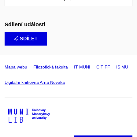
Sdílení události
SDÍLET
Mapa webu
Filozofická fakulta
IT MUNI
CIT FF
IS MU
Digitální knihovna Arna Nováka