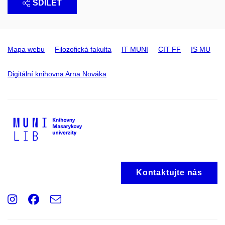
SDÍLET
Mapa webu
Filozofická fakulta
IT MUNI
CIT FF
IS MU
Digitální knihovna Arna Nováka
Kontaktujte nás
Instagram
Facebook
e-
Email
mail