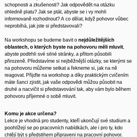
schopnosti a zkušenosti? Jak odpovědět na otázku
ohledně platu? Jak se ptát, abyste se i vy mohli
informovaně rozhodnout? A co dělat, když pohovor vůbec
neprobíhá, jak jste si představovali?
Na workshopu se budeme bavit o
nejdůležitějších
oblastech, o kterých byste na pohovoru měli mluvit
,
abyste podtrhli své silné stránky, a přitom působili
přirozeně. Představíme si nejběžnější otázky, se kterými se
na pohovoru můžeme setkat a řekneme si, jak na ně
reagovat. Přijďte na workshop a díky praktickým cvičením
máte šanci zjistit, jak vaše odpovědi můžou působit na
druhé a nacvičit si představování tak, aby vám bylo během
pohovoru příjemné o sobě mluvit.
Komu je akce určena?
Lekce je vhodná pro studenty, kteří ukončují své studium a
poohlížejí se po pracovních nabídkách, ale i pro ty, kdo
chtějí být s předstihem připraveni na pracovní pohovor.