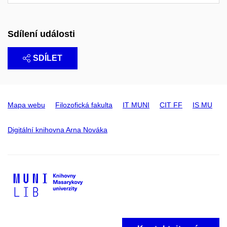
Sdílení události
SDÍLET
Mapa webu
Filozofická fakulta
IT MUNI
CIT FF
IS MU
Digitální knihovna Arna Nováka