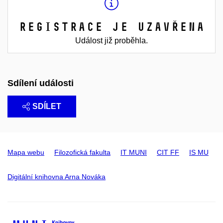
Registrace je uzavřena
Událost již proběhla.
Sdílení události
SDÍLET
Mapa webu
Filozofická fakulta
IT MUNI
CIT FF
IS MU
Digitální knihovna Arna Nováka