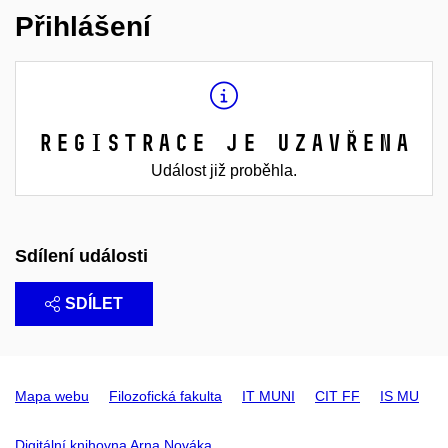
Přihlášení
Registrace je uzavřena
Událost již proběhla.
Sdílení události
SDÍLET
Mapa webu
Filozofická fakulta
IT MUNI
CIT FF
IS MU
Digitální knihovna Arna Nováka