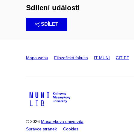
Sdílení události
SDÍLET
Mapa webu
Filozofická fakulta
IT MUNI
CIT FF
© 2026
Masarykova univerzita
Správce stránek
Cookies