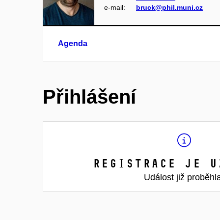
e‑mail:
bruck@phil.muni.cz
Agenda
Přihlášení
Registrace je u
Událost již proběhl