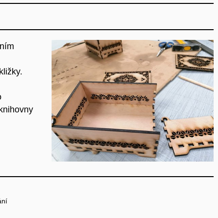
ením
ližky.
o
 knihovny
ání