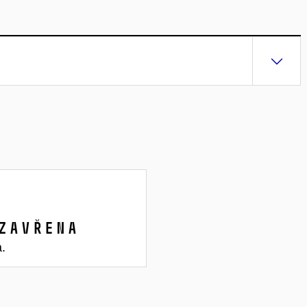
zavřena
a.