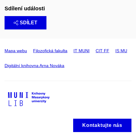
Sdílení události
SDÍLET
Mapa webu
Filozofická fakulta
IT MUNI
CIT FF
IS MU
Digitální knihovna Arna Nováka
Kontaktujte nás