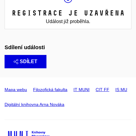
Registrace je uzavřena
Událost již proběhla.
Sdílení události
SDÍLET
Mapa webu
Filozofická fakulta
IT MUNI
CIT FF
IS MU
Digitální knihovna Arna Nováka