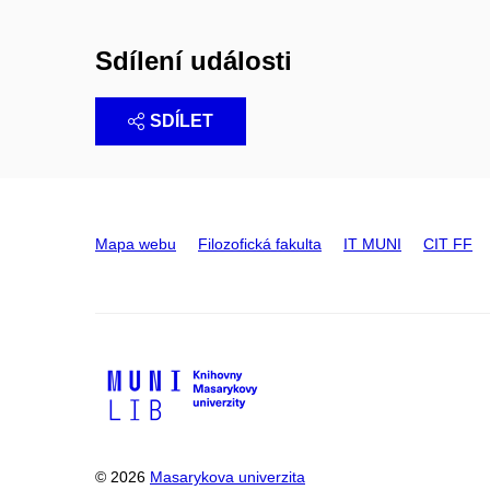
Sdílení události
SDÍLET
Mapa webu
Filozofická fakulta
IT MUNI
CIT FF
© 2026
Masarykova univerzita