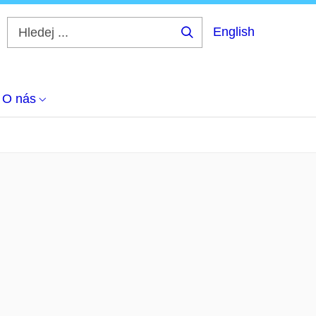
English
Hledej
...
O nás