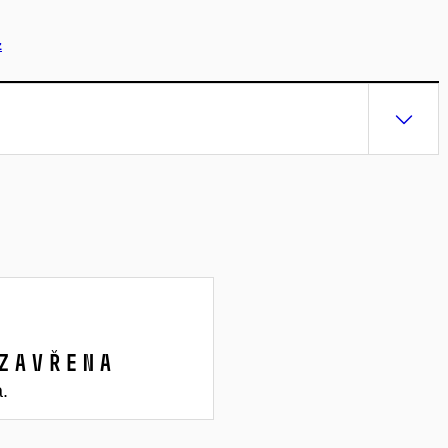
z
zavřena
a.