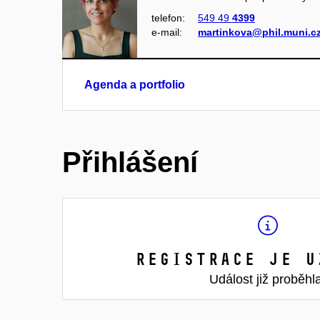
telefon:
549 49
4399
e‑mail:
martinkova@phil.muni.c
Agenda a portfolio
Přihlášení
Registrace je u
Událost již proběhl