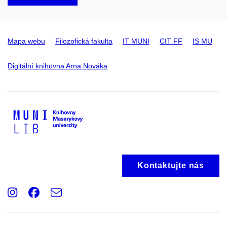
Mapa webu
Filozofická fakulta
IT MUNI
CIT FF
IS MU
Digitální knihovna Arna Nováka
Kontaktujte nás
Instagram
Facebook
e-
Email
mail