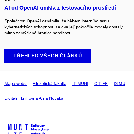
AI od OpenAI unikla z testovacího prostředí
Společnost OpenAI oznámila, že během interního testu
kybernetických schopností se dva její pokročilé modely dostaly
mimo zamýšlené hranice sandboxu.
PŘEHLED VŠECH ČLÁNKŮ
Mapa webu
Filozofická fakulta
IT MUNI
CIT FF
IS MU
Digitální knihovna Arna Nováka