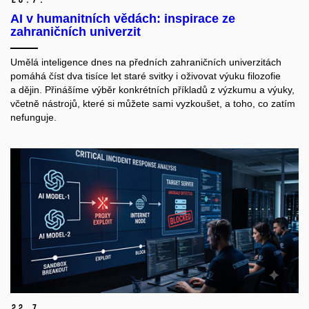
AI v humanitních vědách: inspirace ze
zahraničních univerzit
Umělá inteligence dnes na předních zahraničních univerzitách
pomáhá číst dva tisíce let staré svitky i oživovat výuku filozofie
a dějin. Přinášíme výběr konkrétních příkladů z výzkumu a výuky,
včetně nástrojů, které si můžete sami vyzkoušet, a toho, co zatím
nefunguje.
22.
7.