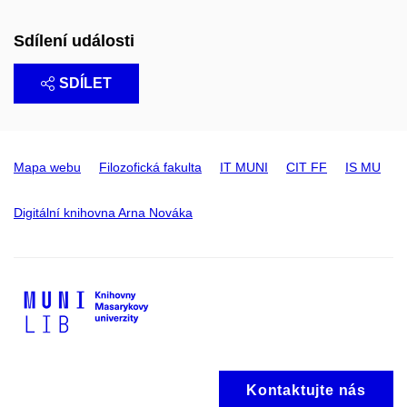
Sdílení události
SDÍLET
Mapa webu
Filozofická fakulta
IT MUNI
CIT FF
IS MU
Digitální knihovna Arna Nováka
Kontaktujte nás