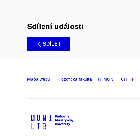
Sdílení události
SDÍLET
Mapa webu
Filozofická fakulta
IT MUNI
CIT FF