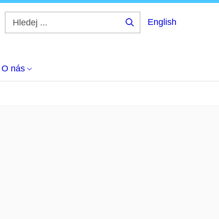
English
Hledej
...
O nás