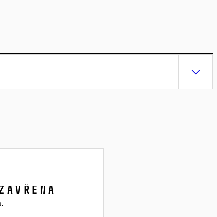
zavřena
a.