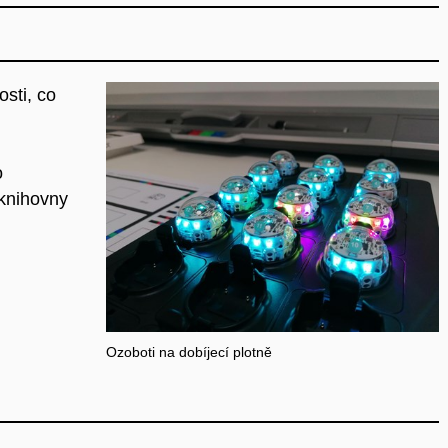
osti, co
o
 knihovny
Ozoboti na dobíjecí plotně