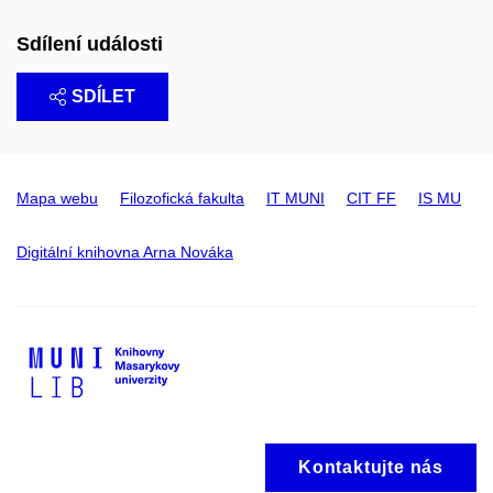
Sdílení události
SDÍLET
Mapa webu
Filozofická fakulta
IT MUNI
CIT FF
IS MU
Digitální knihovna Arna Nováka
Kontaktujte nás