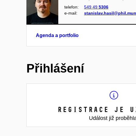
telefon:
549 49
5306
e‑mail:
stanislav.hasil@phil.mun
Agenda a portfolio
Přihlášení
Registrace je u
Událost již proběhl