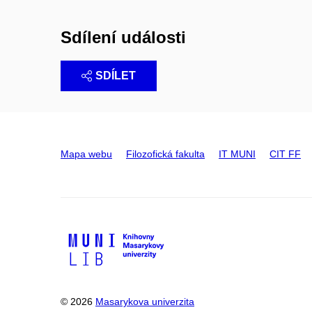
Sdílení události
SDÍLET
Mapa webu
Filozofická fakulta
IT MUNI
CIT FF
© 2026
Masarykova univerzita