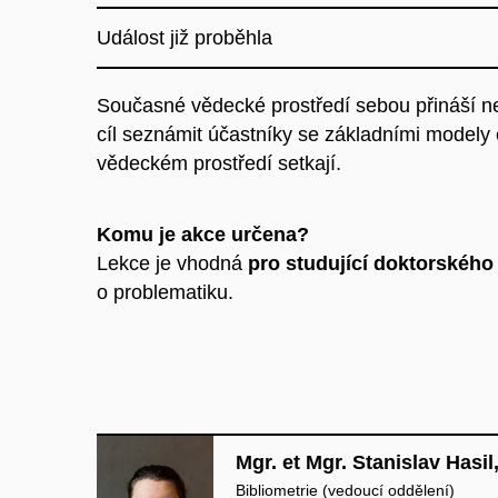
Událost již proběhla
Současné vědecké prostředí sebou přináší neu
cíl seznámit účastníky se základními modely
vědeckém prostředí setkají.
Komu je akce určena?
Lekce je vhodná
pro studující doktorského
o problematiku.
Mgr. et Mgr. Stanislav Hasil
Bibliometrie (vedoucí oddělení)