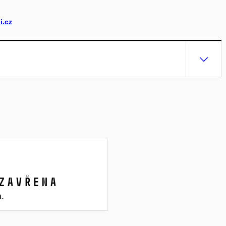
i.cz
zavřena
a.