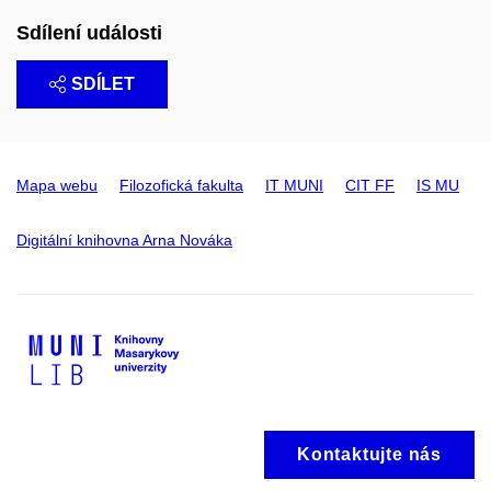
Sdílení události
SDÍLET
Mapa webu
Filozofická fakulta
IT MUNI
CIT FF
IS MU
Digitální knihovna Arna Nováka
Kontaktujte nás